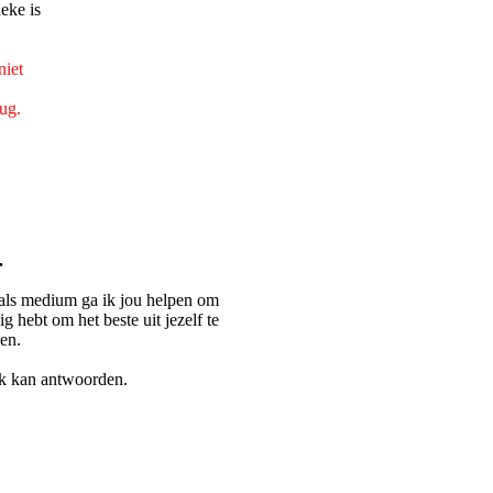
niet
ug.
.
 als medium ga ik jou helpen om
g hebt om het beste uit jezelf te
len.
oek kan antwoorden.