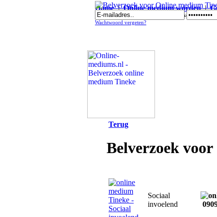
Home
|
Online medium worden
|
G
Belverzoek voor Online medium Tineke - Sociaal inv
Wachtwoord vergeten?
Terug
Belverzoek voor
Sociaal
invoelend
0909