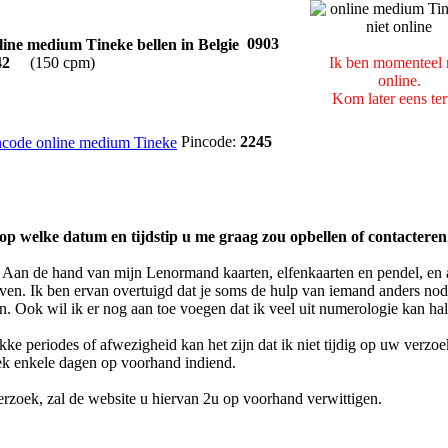
0903
Ik ben momenteel 
42
(150 cpm)
online.
Kom later eens ter
Pincode:
2245
op welke datum en tijdstip u me graag zou opbellen of contacteren
 Aan de hand van mijn Lenormand kaarten, elfenkaarten en pendel, en
geven. Ik ben ervan overtuigd dat je soms de hulp van iemand anders nodi
en. Ook wil ik er nog aan toe voegen dat ik veel uit numerologie kan ha
kke periodes of afwezigheid kan het zijn dat ik niet tijdig op uw verz
ek enkele dagen op voorhand indiend.
verzoek, zal de website u hiervan 2u op voorhand verwittigen.