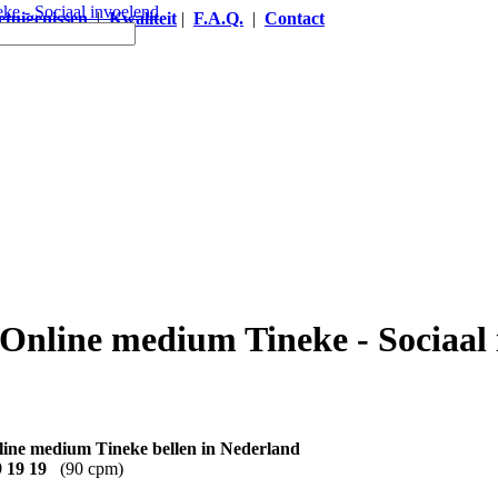
etuigenissen
|
Kwaliteit
|
F.A.Q.
|
Contact
oelend
 Online medium Tineke - Sociaal
 19 19
(90 cpm)