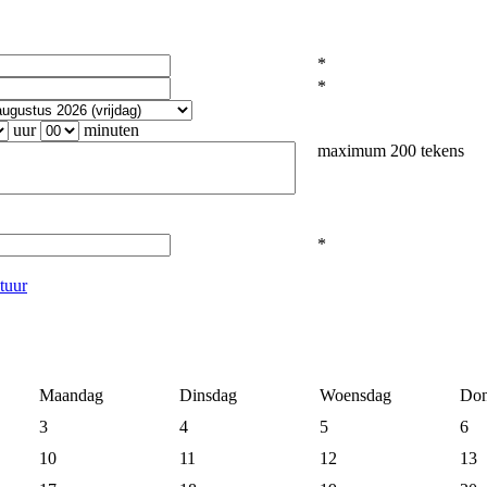
*
*
uur
minuten
maximum 200 tekens
*
tuur
Maandag
Dinsdag
Woensdag
Don
3
4
5
6
10
11
12
13