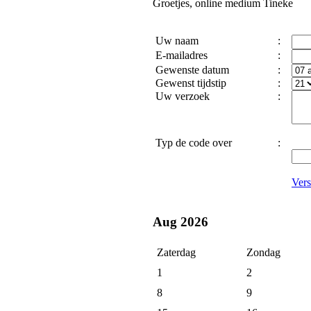
Groetjes, online medium Tineke
Uw naam
:
E-mailadres
:
Gewenste datum
:
Gewenst tijdstip
:
Uw verzoek
:
Typ de code over
:
Vers
Aug 2026
Zaterdag
Zondag
1
2
8
9