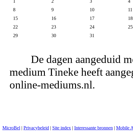
1
2
3
4
8
9
10
11
15
16
17
18
22
23
24
25
29
30
31
De dagen aangeduid me
medium Tineke heeft aangeg
online-mediums.nl.
MicroBel
|
Privacybeleid
|
Site index
|
Interessante bronnen
|
Mobile 