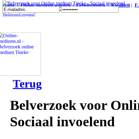
Home
|
Online medium worden
|
Getuigenissen
|
Kwaliteit
|
F
Belverzoek voor Online medium Tineke - Sociaal invoelend
Wachtwoord vergeten?
Terug
Belverzoek voor Onl
Sociaal invoelend