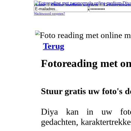
Home
|
Online medium worden
|
Getuigenissen
Fotoreading met paranormale online medium Diya
Wachtwoord vergeten?
Terug
Fotoreading met o
Stuur gratis uw foto's 
Diya kan in uw foto's
gedachten, karaktertrekke