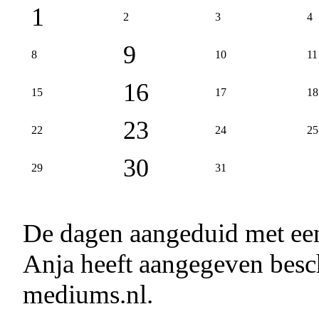
1
2
3
4
9
8
10
11
16
15
17
18
23
22
24
25
30
29
31
De dagen aangeduid met e
Anja heeft aangegeven besch
mediums.nl.