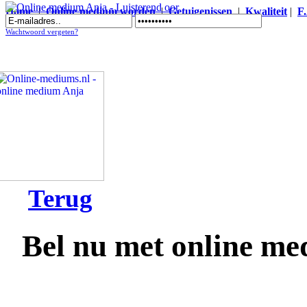
Home
|
Online medium worden
|
Getuigenissen
|
Kwaliteit
|
F
Online medium Anja - Luisterend oor
Wachtwoord vergeten?
Terug
Bel nu met online m