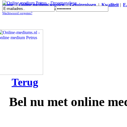
Home
|
Online medium worden
|
Getuigenissen
|
Kwaliteit
|
F
Online medium Petrus - Droomanalyse
Wachtwoord vergeten?
Terug
Bel nu met online me