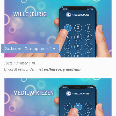
2a. Keuze - Druk op toets 1 +
Toets nummer 1 in.
U wordt verbonden met
willekeurig medium