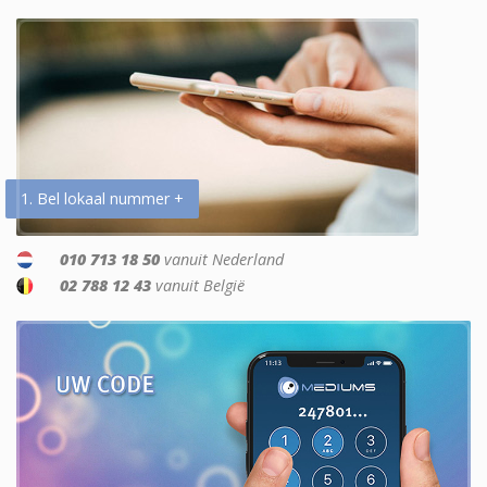
1. Bel lokaal nummer +
010 713 18 50
vanuit Nederland
02 788 12 43
vanuit België