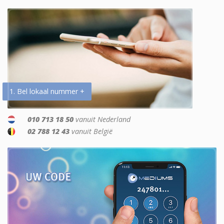
1. Bel lokaal nummer +
010 713 18 50
vanuit Nederland
02 788 12 43
vanuit België