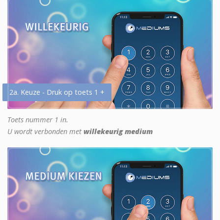
2a. Keuze - Druk op toets 1 +
Toets nummer 1 in.
U wordt verbonden met
willekeurig medium