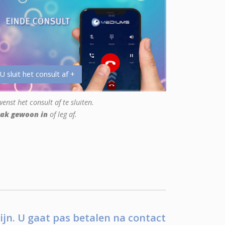
 U sluit het consult af +
enst het consult af te sluiten.
ak gewoon in
of leg af.
ijn. U gaat pas betalen na contact