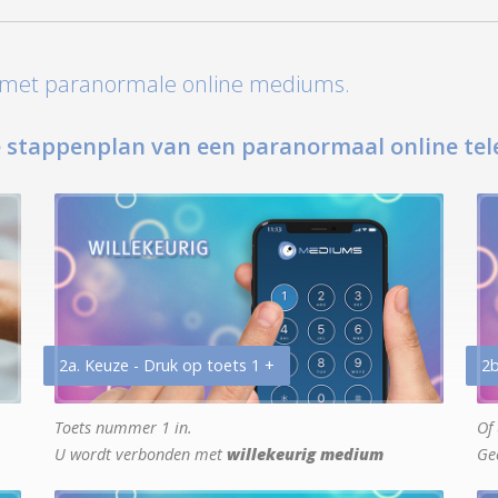
t met paranormale online mediums.
 stappenplan van een paranormaal online tel
2a. Keuze - Druk op toets 1 +
2b
Toets nummer 1 in.
Of 
U wordt verbonden met
willekeurig medium
Ge