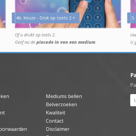
4b. Keuze - Druk op toets 2 +
5.
Of u drukt op toets 2.
Uw
Geef nu de
pincode in van een medium
U 
P
Pa
eken
Mediums bellen
Uw
Belverzoeken
nt
Kwaliteit
Contact
oorwaarden
Disclaimer