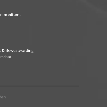
en medium
.
ht & Bewustwording
umchat
den