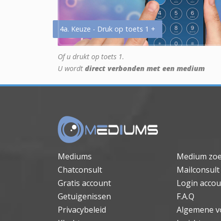
4a. Keuze - Druk op toets 1 +
Of u drukt op toets 1.
U wordt
direct verbonden met een medium
Mediums
Medium zo
Chatconsult
Mailconsult
Gratis account
Login accou
Getuigenissen
F.A.Q
Privacybeleid
Algemene v