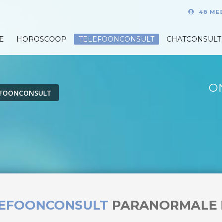
48 ME
E
HOROSCOOP
TELEFOONCONSULT
CHATCONSULT
O
EFOONCONSULT
LEFOONCONSULT
PARANORMALE 