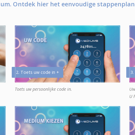
um. Ontdek hier het eenvoudige stappenplan
2. Toets uw code in +
3.
Toets uw persoonlijke code in.
Uw
U 