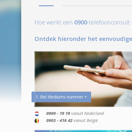
Hoe werkt een
0900
-telefoonconsul
Ontdek hieronder het eenvoudige
1. Bel Mediums-nummer +
0909 - 19 19
vanuit Nederland
0903 - 416 42
vanuit België