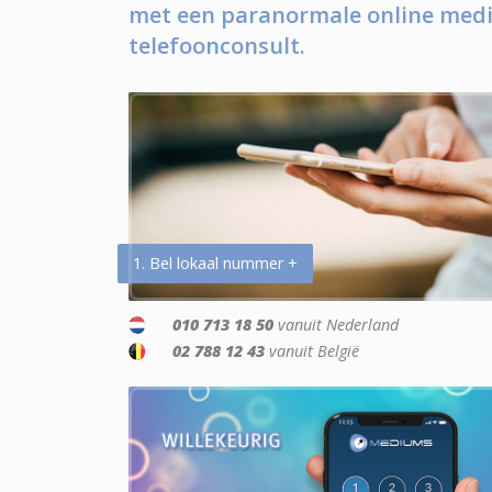
met een paranormale online medi
telefoonconsult.
1. Bel lokaal nummer +
010 713 18 50
vanuit Nederland
02 788 12 43
vanuit België