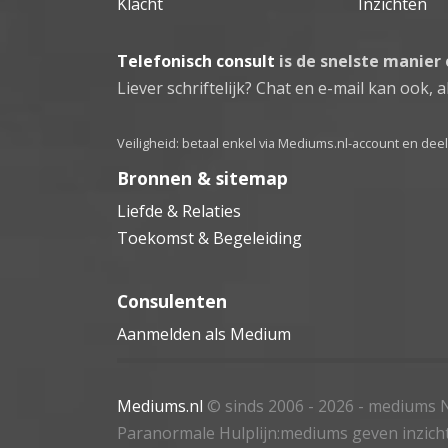
Klacht
Inzichten
Telefonisch consult
is de snelste manier
Liever schriftelijk? Chat en e-mail kan ook, al
Veiligheid: betaal enkel via Mediums.nl-account en de
Bronnen & sitemap
Liefde & Relaties
Toekomst & Begeleiding
Consulenten
Aanmelden als Medium
Mediums.nl
© sinds 2006 - 2026
- mediums N
Paranormale Hulplijn:mediums geven inzich