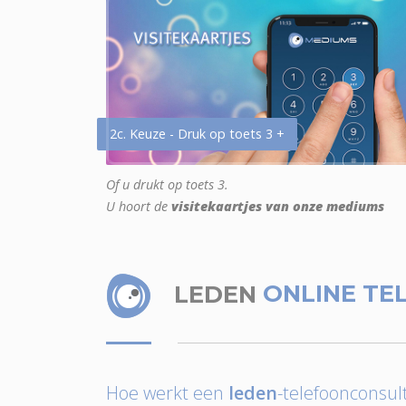
2c. Keuze - Druk op toets 3 +
Of u drukt op toets 3.
U hoort de
visitekaartjes van onze mediums
LEDEN
ONLINE TE
Hoe werkt een
leden
-telefoonconsult