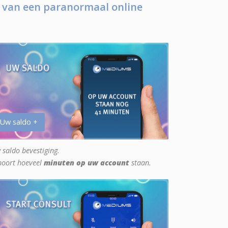
 van een paranormaal online
 Uw saldo +
 saldo bevestiging.
hoort hoeveel
minuten op uw account
staan.