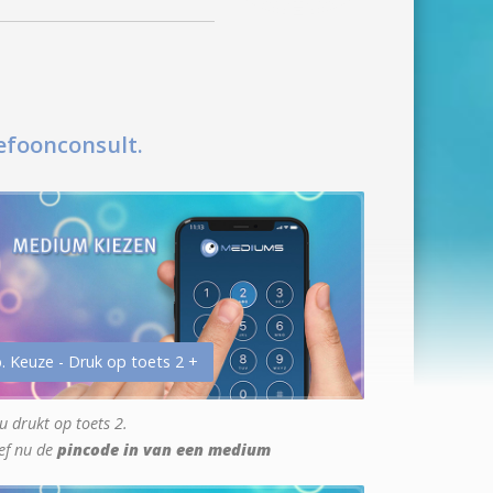
efoonconsult.
. Keuze - Druk op toets 2 +
u drukt op toets 2.
ef nu de
pincode in van een medium