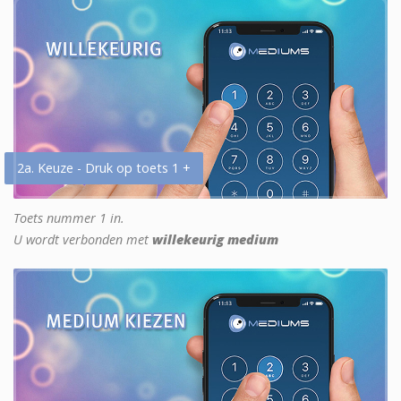
2a. Keuze - Druk op toets 1 +
Toets nummer 1 in.
U wordt verbonden met
willekeurig medium