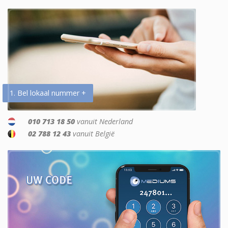
1. Bel lokaal nummer +
010 713 18 50
vanuit Nederland
02 788 12 43
vanuit België