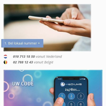
1. Bel lokaal nummer +
010 713 18 50
vanuit Nederland
02 788 12 43
vanuit België