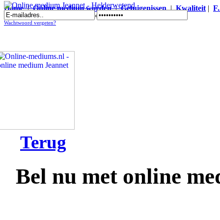
Home
|
Online medium worden
|
Getuigenissen
|
Kwaliteit
|
F
Online medium Jeannet - Helderwetend
Wachtwoord vergeten?
Terug
Bel nu met online m