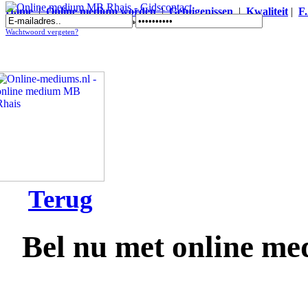
Home
|
Online medium worden
|
Getuigenissen
|
Kwaliteit
|
F
Online medium MB Rhais - Gidscontact
Wachtwoord vergeten?
Terug
Bel nu met online m