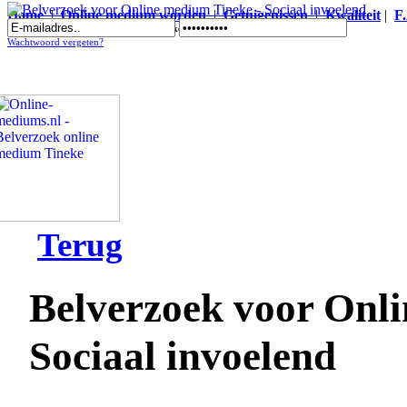
Home
|
Online medium worden
|
Getuigenissen
|
Kwaliteit
|
F
Belverzoek voor Online medium Tineke - Sociaal invoelend
Wachtwoord vergeten?
Terug
Belverzoek voor Onl
Sociaal invoelend