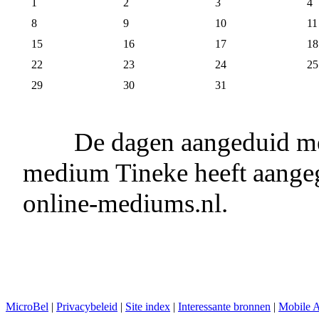
1
2
3
4
8
9
10
11
15
16
17
18
22
23
24
25
29
30
31
De dagen aangeduid me
medium Tineke heeft aangeg
online-mediums.nl.
MicroBel
|
Privacybeleid
|
Site index
|
Interessante bronnen
|
Mobile 