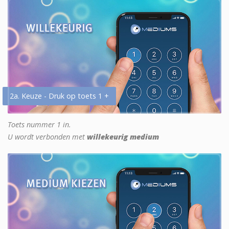
2a. Keuze - Druk op toets 1 +
Toets nummer 1 in.
U wordt verbonden met
willekeurig medium