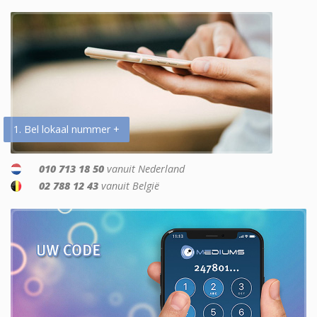
1. Bel lokaal nummer +
010 713 18 50
vanuit Nederland
02 788 12 43
vanuit België