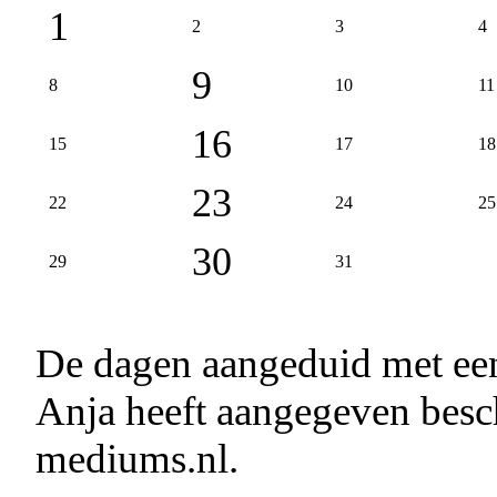
1
2
3
4
9
8
10
11
16
15
17
18
23
22
24
25
30
29
31
De dagen aangeduid met e
Anja heeft aangegeven besch
mediums.nl.