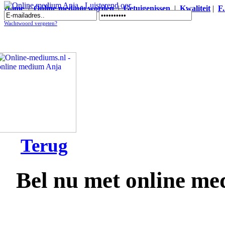
Home
|
Online medium worden
|
Getuigenissen
|
Kwaliteit
|
F
Online medium Anja - Luisterend oor
Wachtwoord vergeten?
Terug
Bel nu met online m