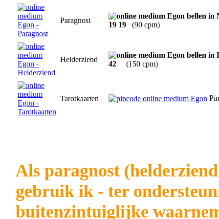
Paragnost
19 19
(90 cpm)
Helderziend
42
(150 cpm)
Pin
Tarotkaarten
Als paragnost (helderzien
gebruik ik - ter ondersteu
buitenzintuiglijke waarne