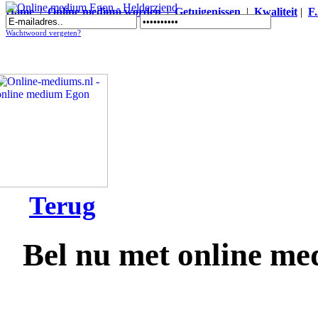
Home
|
Online medium worden
|
Getuigenissen
|
Kwaliteit
|
F
Online medium Egon - Helderziend
Wachtwoord vergeten?
Terug
Bel nu met online m