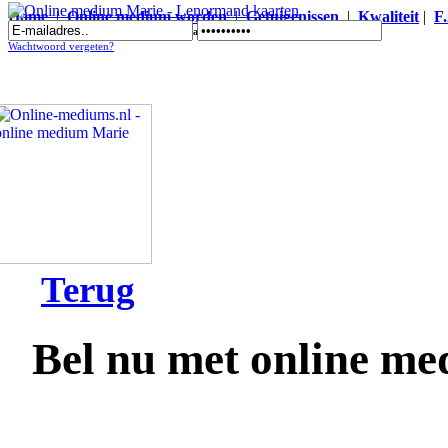
Home
|
Online medium worden
|
Getuigenissen
|
Kwaliteit
|
F
Online medium Marie - Lenormand kaarten
Wachtwoord vergeten?
Terug
Bel nu met online m