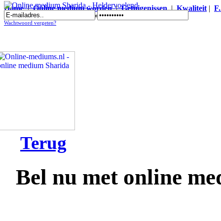
Home
|
Online medium worden
|
Getuigenissen
|
Kwaliteit
|
F
Online medium Sharida - Heldervoelend
Wachtwoord vergeten?
Terug
Bel nu met online m