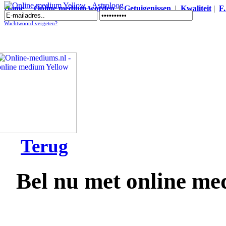
Home
|
Online medium worden
|
Getuigenissen
|
Kwaliteit
|
F
Online medium Yellow - Astroloog
Wachtwoord vergeten?
Terug
Bel nu met online me