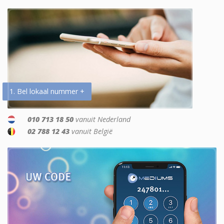
1. Bel lokaal nummer +
010 713 18 50
vanuit Nederland
02 788 12 43
vanuit België