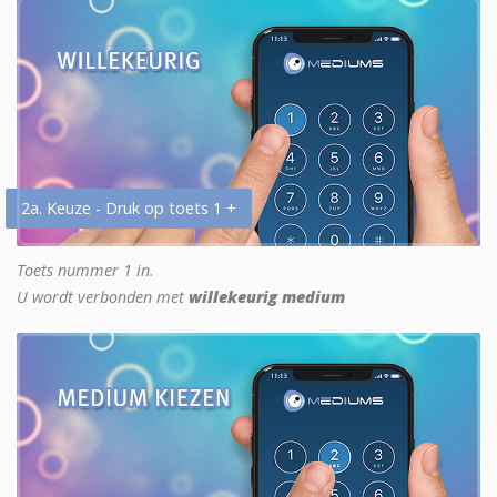
2a. Keuze - Druk op toets 1 +
Toets nummer 1 in.
U wordt verbonden met
willekeurig medium